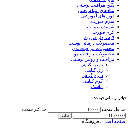
پکیج مراقبت پوستی
پمادهای التیام بخش
دوره‌های آموزشی
سرم صورت
شوینده صورت
کرم صورت
لایه بردار صورت
محصولات درمانی پوست
محصولات مراقبت بدن
محصولات مراقبت مو
مراقبت و روتین پوستی
روغن گیاهی
ژل گیاهی
سرم گیاهی
کرم گیاهی
ماسک
فیلتر براساس قیمت:
حداقل قیمت
حداكثر قيمت
صافی
صفحه اصلی
/
فروشگاه