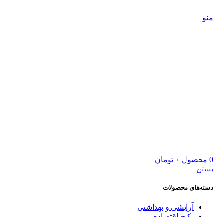
5 درصد تخفیف ویژه خرید اول | کد تخفیف: new
منو
0
محصول
۰
تومان
بستن
دسته‌های محصولات
آرایشی و بهداشتی
پکیج اقتصادی