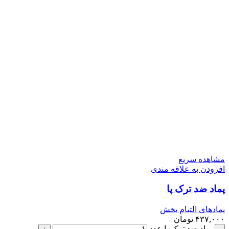
مشاهده سریع
افزودن به علاقه مندی
پماد ضد ترک پا
پمادهای التیام بخش
۴۳۷,۰۰۰
تومان
پماد ضد ترک پا عدد