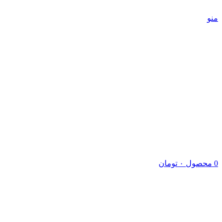
5 درصد تخفیف ویژه خرید اول | کد تخفیف: new
منو
0
محصول
۰
تومان