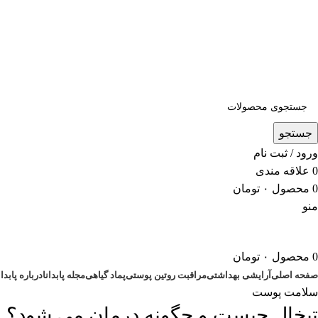
5 درصد تخفیف ویژه خرید اول | کد تخفیف: new
جستجو
ورود / ثبت نام
0
علاقه مندی
0
محصول
۰
تومان
منو
0
محصول
۰
تومان
صفحه اصلی
آرایشی بهداشتی
مراقبت روتین پوستی
پماد گیاهی
مجله پابدانا
درباره پابدان
سلامت پوست
تبخال چیست و چگونه درمان می شود؟