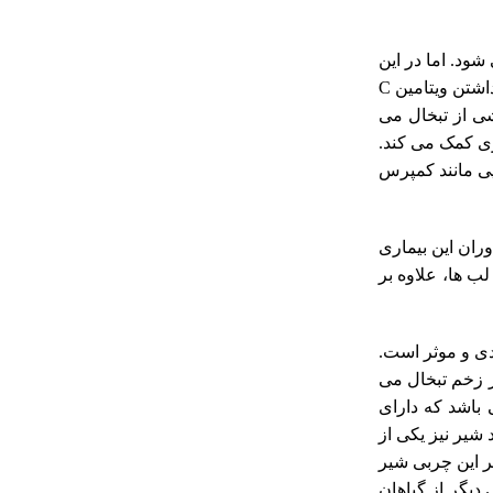
ود. اما در این
میان راهکارهایی وجود دارد که تحمل این بیماری را راحت تر نموده و علایم آن را تا حدودی بهبود می بخشد. اگرچه مصرف مرکبات به دلیل داشتن ویتامین C
شی از تبخال می
ری کمک می کند.
یی مانند کمپرس
ران این بیماری
ب ها، علاوه بر
دی و موثر است.
ز زخم تبخال می
 باشد که دارای
شیر نیز یکی از
ر این چربی شیر
دیگر از گیاهان