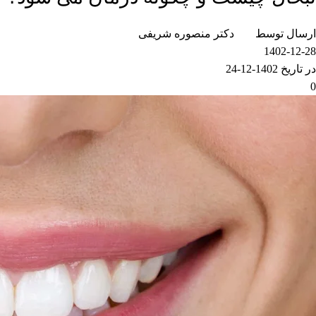
ارسال توسط
دکتر منصوره شریفی
1402-12-28
در تاریخ 1402-12-24
0