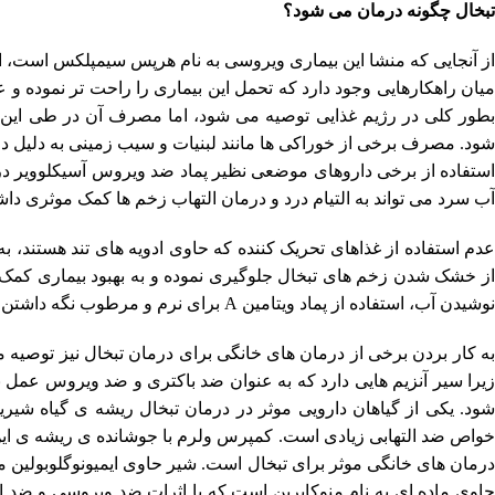
تبخال چگونه درمان می شود؟
از آنجایی که منشا این بیماری ویروسی به نام هرپس سیمپلکس است، 
بطور کلی در رژیم غذایی توصیه می شود، اما مصرف آن در طی این بی
شود. مصرف برخی از خوراکی ها مانند لبنیات و سیب زمینی به دلیل د
استفاده از برخی داروهای موضعی نظیر پماد ضد ویروس آسیکلوویر در 
آب سرد می تواند به التیام درد و درمان التهاب زخم ها کمک موثری داش
عدم استفاده از غذاهای تحریک کننده که حاوی ادویه های تند هستند، 
از خشک شدن زخم های تبخال جلوگیری نموده و به بهبود بیماری کمک 
نوشیدن آب، استفاده از پماد ویتامین A برای نرم و مرطوب نگه داشتن زخم ها توصیه می شود.
به کار بردن برخی از درمان های خانگی برای درمان تبخال نیز توصیه
زیرا سیر آنزیم هایی دارد که به عنوان ضد باکتری و ضد ویروس عمل
شود. یکی از گیاهان دارویی موثر در درمان تبخال ریشه ی گیاه شیری
خواص ضد التهابی زیادی است. کمپرس ولرم با جوشانده ی ریشه ی این 
درمان های خانگی موثر برای تبخال است. شیر حاوی ایمیونوگلوبولین 
حاوی ماده ای به نام منوکاپرین است که با اثرات ضد ویروسی و ضد 