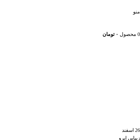
5 درصد تخفیف ویژه خرید اول | کد تخفیف: new
منو
0
محصول
۰
تومان
26
اسفند
زیبایی ابرو