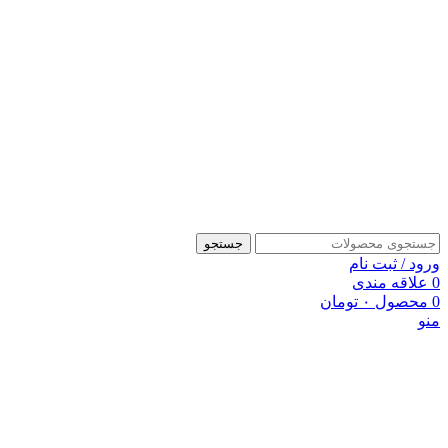
5 درصد تخفیف ویژه خرید اول | کد تخفیف: new
جستجو
ورود / ثبت نام
0
علاقه مندی
0
محصول
۰
تومان
منو