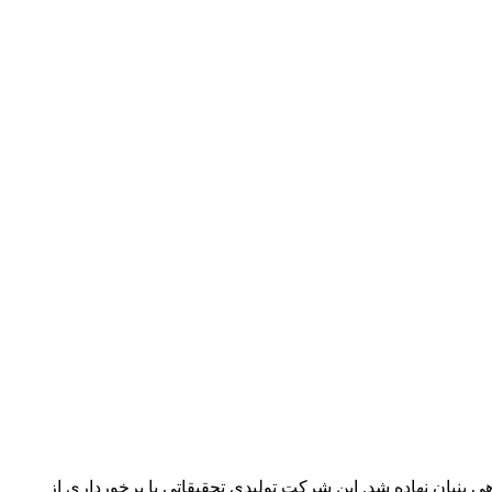
بت از پوست و مو با منشا گیاهی بنیان نهاده شد. این شرکت تولیدی تحقیقاتی با برخورداری از