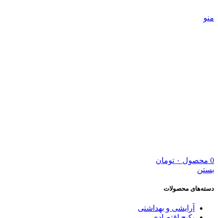
5 درصد تخفیف ویژه خرید اول | کد تخفیف: new
منو
0
محصول
۰
تومان
بستن
دسته‌های محصولات
آرایشی و بهداشتی
پکیج اقتصادی