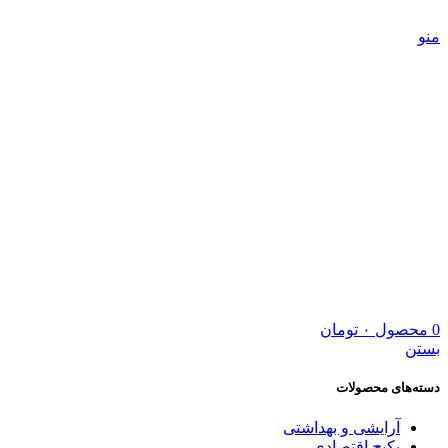
5 درصد تخفیف ویژه خرید اول | کد تخفیف: new
منو
0
محصول
۰
تومان
بستن
دسته‌های محصولات
آرایشی و بهداشتی
پکیج اقتصادی