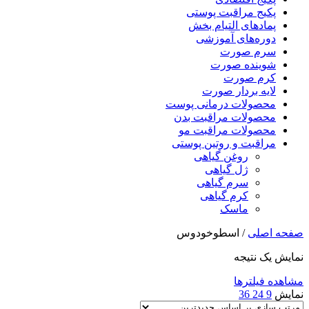
پکیج مراقبت پوستی
پمادهای التیام بخش
دوره‌های آموزشی
سرم صورت
شوینده صورت
کرم صورت
لایه بردار صورت
محصولات درمانی پوست
محصولات مراقبت بدن
محصولات مراقبت مو
مراقبت و روتین پوستی
روغن گیاهی
ژل گیاهی
سرم گیاهی
کرم گیاهی
ماسک
صفحه اصلی
/
اسطوخودوس
نمایش یک نتیجه
مشاهده فیلترها
نمایش
9
24
36