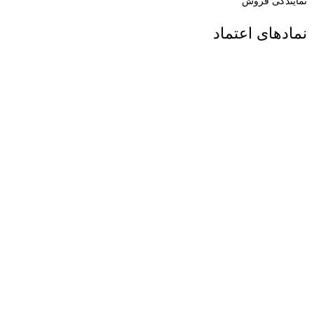
نمایندگی فروش
نمادهای اعتماد
© کلیه حقوق و محتوای این وب‌سایت برای شرکت سلامت اندیشان
زربین توس محفوظ می باشد.
Copyright © 2023 Pabdana.com
فروشگاه
فیلترها
0
علاقه مندی
0
محصول
سبد خرید