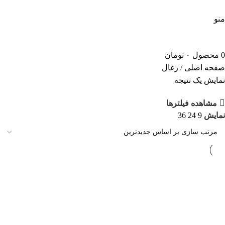
5 درصد تخفیف ویژه خرید اول | کد تخفیف: new
منو
0
محصول
۰
تومان
صفحه اصلی
/
زغال
نمایش یک نتیجه
مشاهده فیلترها
نمایش
9
24
36