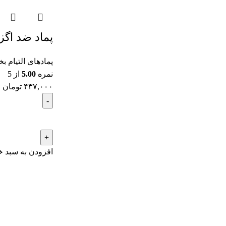
پماد ضد اگز
پمادهای التیام 
نمره
5.00
از 5
۴۳۷,۰۰۰
تومان
افزودن به سبد خ