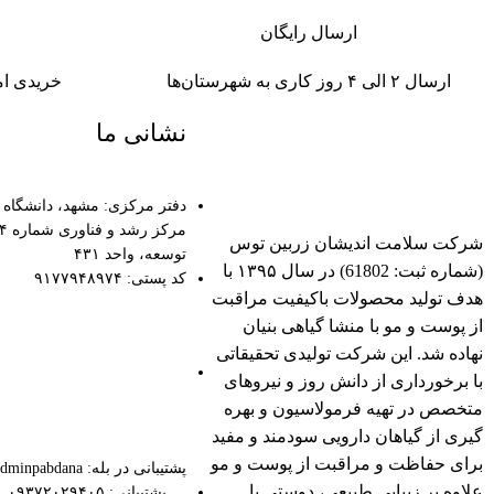
ارسال رایگان
ارسال ۲ الی ۴ روز کاری به
شهرستان‌ها
خریدی ام
نشانی ما
دفتر مرکزی: مشهد، دانشگاه
شرکت سلامت اندیشان زربین توس
توسعه، واحد ۴۳۱
(شماره ثبت: 61802) در سال ۱۳۹۵ با
کد پستی: ۹۱۷۷۹۴۸۹۷۴
هدف تولید محصولات باکیفیت مراقبت
از پوست و مو با منشا گیاهی بنیان
نهاده شد. این شرکت تولیدی تحقیقاتی
با برخورداری از دانش روز و نیروهای
متخصص در تهیه فرمولاسیون و بهره
گیری از گیاهان دارویی سودمند و مفید
برای حفاظت و مراقبت از پوست و مو
پشتیبانی در بله: adminpabdana@
علاوه بر زیبایی طبیعی، دوستی با
پشتیبانی: ۰۹۳۷۲۰۲۹۴۰۵