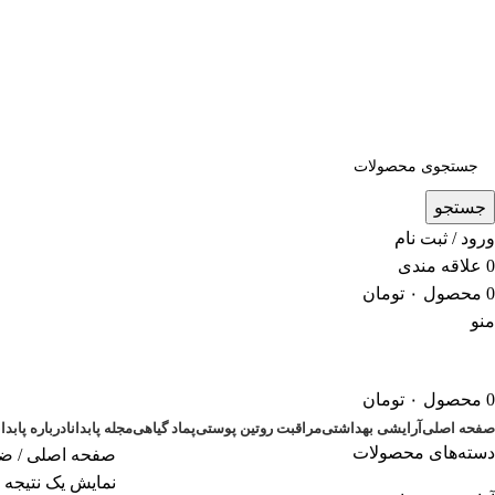
5 درصد تخفیف ویژه خرید اول | کد تخفیف: new
جستجو
ورود / ثبت نام
0
علاقه مندی
0
محصول
۰
تومان
منو
0
محصول
۰
تومان
صفحه اصلی
آرایشی بهداشتی
مراقبت روتین پوستی
پماد گیاهی
مجله پابدانا
درباره پابدان
دسته‌های محصولات
صفحه اصلی
/
ضد
نمایش یک نتیجه