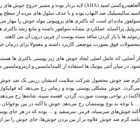
آلفاهیدروکسی اسید (AHA) لایه بردار بوده و مسیر خروج جوش های زیر پوستی را باز می کند.
اسید سالیسیلیک ضد التهاب بوده و با حذف سلول های مرده از سطح پوس
سولفور ماده ای است که باکتری های پروپیونی مولد جوش را مهار می 
بنزوئیل پراکساید عملکردی مشابه سولفور داشته و مانع رشد باکتری ه
رتنوئید ها با باز کردن منافذ بسته پوست از چربی درون آن می کاهند.
محصولات فوق بصورت موضعی کاربرد داشته و معمولا برای درمان ج
از آنجایی که عامل اصلی ایجاد جوش های زیر پوستی باکتری ها هستن
شود. در میان آنتی بیوتیک ها استفاده از کلیندامایسین و اریترومایسین 
کرم ضد جوش محصول شرکت سلامت اندیشان زربین یک ضد جوش بسی
می‌گردد. جوش مشکلی پوستی بوده و زمانی رخ می‌دهد که فولیکول‌
(آکنه) در نواحی پوست صورت، گردن، قفسه سینه، شانه‌ها رخ می‌د
… با توجه به نوع پوستشان رخ می‌دهد. جوش یا آکنه در بین نوجوانان ب
آکنه جوش‌های سرسیاه، قرمز، سرسفید و … بوده که در هر جای پو
باشد.کرم ضد جوش علاوه بر از بین بردن جوش‌ها، جای جوش را نیز از