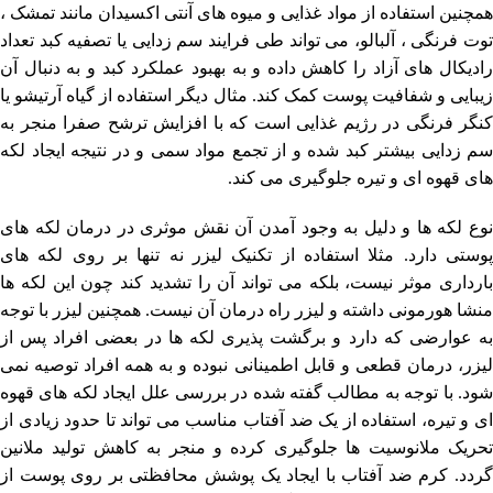
همچنین استفاده از مواد غذایی و میوه های آنتی اکسیدان مانند تمشک ،
توت فرنگی ، آلبالو، می تواند طی فرایند سم زدایی یا تصفیه کبد تعداد
رادیکال های آزاد را کاهش داده و به بهبود عملکرد کبد و به دنبال آن
زیبایی و شفافیت پوست کمک کند. مثال دیگر استفاده از گیاه آرتیشو یا
کنگر فرنگی در رژیم غذایی است که با افزایش ترشح صفرا منجر به
سم زدایی بیشتر کبد شده و از تجمع مواد سمی و در نتیجه ایجاد لکه
های قهوه ای و تیره جلوگیری می کند.
نوع لکه ها و دلیل به وجود آمدن آن نقش موثری در درمان لکه های
پوستی دارد. مثلا استفاده از تکنیک لیزر نه تنها بر روی لکه های
بارداری موثر نیست، بلکه می تواند آن را تشدید کند چون این لکه ها
منشا هورمونی داشته و لیزر راه درمان آن نیست. همچنین لیزر با توجه
به عوارضی که دارد و برگشت پذیری لکه ها در بعضی افراد پس از
لیزر، درمان قطعی و قابل اطمینانی نبوده و به همه افراد توصیه نمی
شود. با توجه به مطالب گفته شده در بررسی علل ایجاد لکه های قهوه
ای و تیره، استفاده از یک ضد آفتاب مناسب می تواند تا حدود زیادی از
تحریک ملانوسیت ها جلوگیری کرده و منجر به کاهش تولید ملانین
گردد. کرم ضد آفتاب با ایجاد یک پوشش محافظتی بر روی پوست از