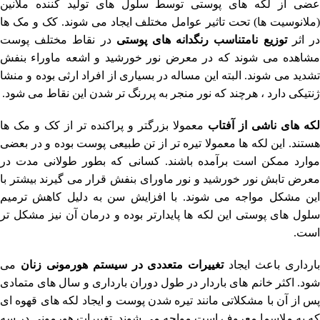
عضی از لکه های پوستی توسط سلول های تولید کننده ملانین
(ملانوسیت ها) تحت تاثیر عوامل مختلف ایجاد می شوند. کک و مک ها
ر اثر
توزیع نامتناسب رنگدانه های پوستی
در نقاط مختلف پوست
مشاهده می شوند که در معرض نور خورشید و اشعه ماوراء بنفش
تشدید می شوند. البته این مساله در بسیاری از افراد ارثی بوده و منشا
ژنتیکی دارد ، هرچند که نور منجر به پررنگ تر شدن این نقاط می شود.
لکه های ناشی از آفتاب
معمولا بزرگتر و پراکنده تر از کک و مک ها
هستند. این لکه ها معمولا تیره تر از تن طبیعی پوست بوده و در بعضی
موارد ممکن است برآمده باشند. کسانی که بطور طولانی مدت در
معرض تابش نور خورشید و نور ماورای بنفش قرار می گیرند بیشتر با
این مشکل مواجه می شوند. با افزایش سن به دلیل کاهش ترمیم
سلول های پوستی این لکه ها پایدارتر بوده و درمان آن نیز مشکل تر
است.
ارداری باعث ایجاد
تغییرات متعددی در سیستم هورمونی زنان
می
شود. اکثر خانم های باردار در طول دوران بارداری و سال های متمادی
پس از آن با مشکلاتی مانند تیره شدن پوست و ایجاد لکه های قهوه ای
که به ملاسما معروف است مواجه می شوند. تغییرات هورمونی در سه