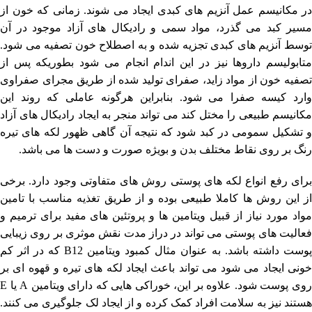
در مکانیسم عمل آنزیم های کبدی ایجاد می شوند. زمانی که خون از
مسیر کبد می گذرد، مواد سمی و رادیکال های آزاد موجود در آن
توسط آنزیم های کبدی تجزیه شده و به اصطلاح خون تصفیه می شود.
متابولیسم داروها نیز در این اندام انجام می شود بطوریکه پس از
تصفیه خون از مواد زاید، صفرای تولید شده از طریق مجرای صفراوی
وارد کیسه صفرا می شود. بنابراین هرگونه عاملی که روند این
مکانیسم طبیعی را مختل کند می تواند منجر به ایجاد رادیکال های آزاد
و تشکیل سمومی در کبد شود که نتیجه آن گاهی ظهور لکه های تیره
رنگ بر روی نقاط مختلف بدن و بویژه صورت و دست ها می باشد.
برای رفع انواع لکه های پوستی روش های متفاوتی وجود دارد. برخی
از این روش ها کاملا طبیعی بوده و از طریق تغذیه مناسب با تامین
مواد مورد نیاز از قبیل ویتامین ها و پروتئین های مفید برای ترمیم و
فعالیت های پوستی می تواند در دراز مدت نقش موثری بر روی زیبایی
پوست داشته باشد. به عنوان مثال کمبود ویتامین B12 که در اثر کم
خونی ایجاد می شود می تواند باعث ایجاد لکه های تیره و قهوه ای بر
روی پوست شود. علاوه بر این، خوراکی هایی که دارای ویتامین A یا E
هستند نیز به سلامت افراد کمک کرده و از ایجاد لک جلوگیری می کنند.